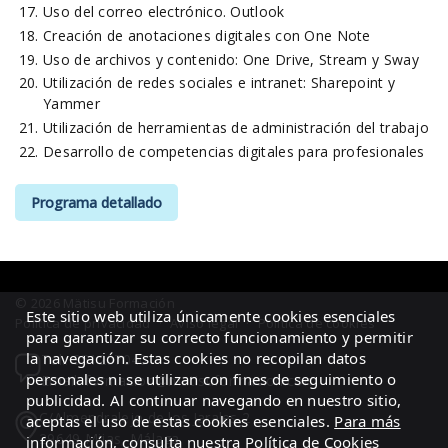
Uso del correo electrónico. Outlook
Creación de anotaciones digitales con One Note
Uso de archivos y contenido: One Drive, Stream y Sway
Utilización de redes sociales e intranet: Sharepoint y
Yammer
Utilización de herramientas de administración del trabajo
Desarrollo de competencias digitales para profesionales
Programa detallado
© 2026 Mätisu Formación
Este sitio web utiliza únicamente cookies esenciales
Política de privacidad
·
Aviso legal
·
Política de cookies
para garantizar su correcto funcionamiento y permitir
la navegación. Estas cookies no recopilan datos
Tel.: 951207040
personales ni se utilizan con fines de seguimiento o
Email: formacion@matisuformacion.com
publicidad. Al continuar navegando en nuestro sitio,
C/Almendralejo de los Jarales 2
aceptas el uso de estas cookies esenciales.
Para más
29649 Mijas, Málaga
información, consulta nuestra Política de Cookies