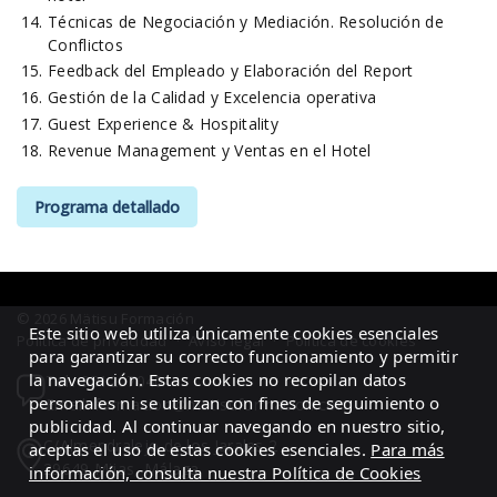
Técnicas de Negociación y Mediación. Resolución de
Conflictos
Feedback del Empleado y Elaboración del Report
Gestión de la Calidad y Excelencia operativa
Guest Experience & Hospitality
Revenue Management y Ventas en el Hotel
Programa detallado
© 2026 Mätisu Formación
Este sitio web utiliza únicamente cookies esenciales
Política de privacidad
·
Aviso legal
·
Política de cookies
para garantizar su correcto funcionamiento y permitir
la navegación. Estas cookies no recopilan datos
Tel.: 951207040
personales ni se utilizan con fines de seguimiento o
Email: formacion@matisuformacion.com
publicidad. Al continuar navegando en nuestro sitio,
C/Almendralejo de los Jarales 2
aceptas el uso de estas cookies esenciales.
Para más
29649 Mijas, Málaga
información, consulta nuestra Política de Cookies