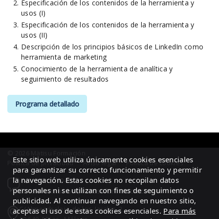
Especificación de los contenidos de la herramienta y
usos (I)
Especificación de los contenidos de la herramienta y
usos (II)
Descripción de los principios básicos de LinkedIn como
herramienta de marketing
Conocimiento de la herramienta de analítica y
seguimiento de resultados
Programa detallado
© 2026 Mätisu Formación
Este sitio web utiliza únicamente cookies esenciales
Política de privacidad
·
Aviso legal
·
Política de cookies
para garantizar su correcto funcionamiento y permitir
la navegación. Estas cookies no recopilan datos
Tel.: 951207040
personales ni se utilizan con fines de seguimiento o
Email: formacion@matisuformacion.com
publicidad. Al continuar navegando en nuestro sitio,
C/Almendralejo de los Jarales 2
aceptas el uso de estas cookies esenciales.
Para más