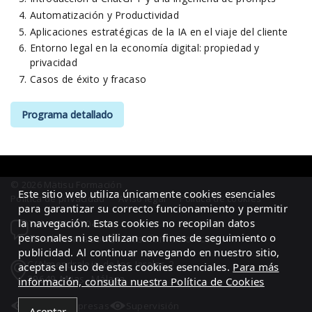
Automatización y Productividad
Aplicaciones estratégicas de la IA en el viaje del cliente
Entorno legal en la economía digital: propiedad y
privacidad
Casos de éxito y fracaso
Programa detallado
© 2026 Mätisu Formación
Este sitio web utiliza únicamente cookies esenciales
Política de privacidad
·
Aviso legal
·
Política de cookies
para garantizar su correcto funcionamiento y permitir
la navegación. Estas cookies no recopilan datos
Tel.: 951207040
personales ni se utilizan con fines de seguimiento o
Email: formacion@matisuformacion.com
publicidad. Al continuar navegando en nuestro sitio,
C/Almendralejo de los Jarales 2
aceptas el uso de estas cookies esenciales.
Para más
29649 Mijas, Málaga
información, consulta nuestra Política de Cookies
Área de empresas
Supervisión
Aceptar