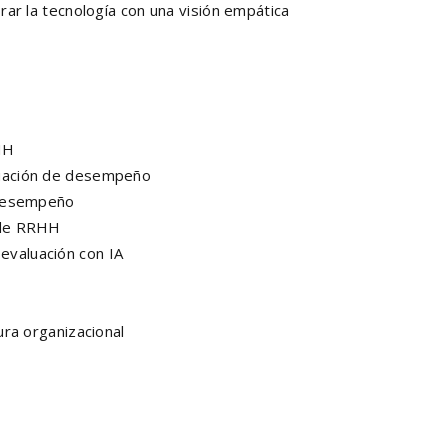
ar la tecnología con una visión empática
RHH
luación de desempeño
e desempeño
s de RRHH
evaluación con IA
ura organizacional