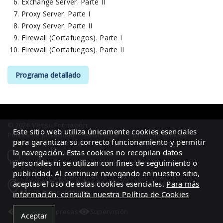
Exchange Server. Parte II
Proxy Server. Parte I
Proxy Server. Parte II
Firewall (Cortafuegos). Parte I
Firewall (Cortafuegos). Parte II
Programa detallado
© 2026 Mätisu Formación
Este sitio web utiliza únicamente cookies esenciales
Política de privacidad
·
Aviso legal
·
Política de cookies
para garantizar su correcto funcionamiento y permitir
la navegación. Estas cookies no recopilan datos
Tel.: 951207040
personales ni se utilizan con fines de seguimiento o
Email: formacion@matisuformacion.com
publicidad. Al continuar navegando en nuestro sitio,
C/Almendralejo de los Jarales 2
aceptas el uso de estas cookies esenciales.
Para más
29649 Mijas, Málaga
información, consulta nuestra Política de Cookies
Área de empresas
Supervisión
Aceptar