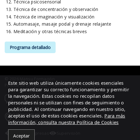
Técnica psicosensorial
Técnica de concentración y observación
Técnica de imaginación y visualización
Automasaje, masaje podal y drenaje relajante
Meditación y otras técnicas breves
Programa detallado
© 2026 Mätisu Formación
Este sitio web utiliza únicamente cookies esenciales
Política de privacidad
·
Aviso legal
·
Política de cookies
para garantizar su correcto funcionamiento y permitir
la navegación. Estas cookies no recopilan datos
Tel.: 951207040
personales ni se utilizan con fines de seguimiento o
Email: formacion@matisuformacion.com
publicidad. Al continuar navegando en nuestro sitio,
C/Almendralejo de los Jarales 2
aceptas el uso de estas cookies esenciales.
Para más
29649 Mijas, Málaga
información, consulta nuestra Política de Cookies
Área de empresas
Supervisión
Aceptar