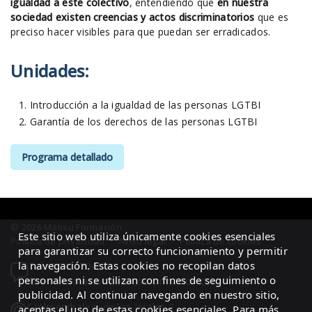
igualdad a este colectivo
, entendiendo que
en nuestra
sociedad existen creencias y actos discriminatorios
que es
preciso hacer visibles para que puedan ser erradicados.
Unidades:
Introducción a la igualdad de las personas LGTBI
Garantía de los derechos de las personas LGTBI
Programa detallado
© 2026 Mätisu Formación
Este sitio web utiliza únicamente cookies esenciales
Política de privacidad
·
Aviso legal
·
Política de cookies
para garantizar su correcto funcionamiento y permitir
la navegación. Estas cookies no recopilan datos
Tel.: 951207040
personales ni se utilizan con fines de seguimiento o
Email: formacion@matisuformacion.com
publicidad. Al continuar navegando en nuestro sitio,
C/Almendralejo de los Jarales 2
aceptas el uso de estas cookies esenciales.
Para más