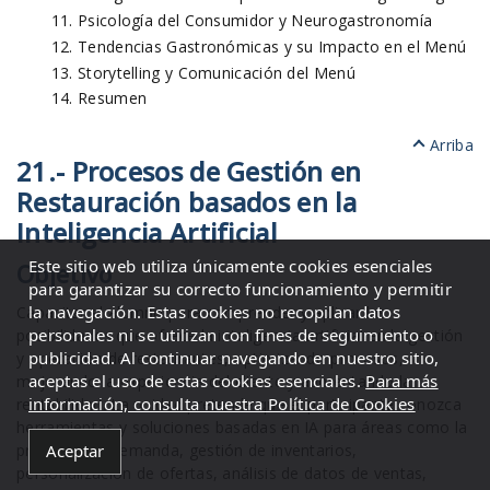
Psicología del Consumidor y Neurogastronomía
Tendencias Gastronómicas y su Impacto en el Menú
Storytelling y Comunicación del Menú
Resumen
Arriba
21.- Procesos de Gestión en
Restauración basados en la
Inteligencia Artificial
Este sitio web utiliza únicamente cookies esenciales
Objetivo
para garantizar su correcto funcionamiento y permitir
la navegación. Estas cookies no recopilan datos
Capacitar al alumno para comprender y aplicar las
personales ni se utilizan con fines de seguimiento o
posibilidades que ofrece la inteligencia artificial en la gestión
publicidad. Al continuar navegando en nuestro sitio,
y operación de restaurantes, optimizando procesos,
aceptas el uso de estas cookies esenciales.
Para más
mejorando la experiencia del cliente y aumentando la
información, consulta nuestra Política de Cookies
rentabilidad. La unidad pretende que el participante conozca
herramientas y soluciones basadas en IA para áreas como la
Aceptar
previsión de demanda, gestión de inventarios,
personalización de ofertas, análisis de datos de ventas,